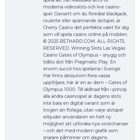
spela allt från klassiska slots till
moderna videoslots och live casino-
spel. Oavsett om du föredrar blackjack,
roulette eller spännande slotspel, är
Cherry Casino det perfekta valet för dig
som vill spela casino online på mobilen.
© 2025 BETHARD.COM. ALL RIGHTS
RESERVED. Winning Slots Las Vegas
Casino Gates of Olympus – snygg och
tidlös slot från Pragmatic Play. En
enorm succé hos spelarna i Sverige.
Här finns dessutom flera vassa
uppföljare, här är en av dem – Gates of
Olympus 1000. Till skillnad från i princip
alla andra casinospel är dagens slots
inte bara en digital variant som är
trogen sin förlaga, utan varje slotspel
erbjuder användaren en helt ny
möjlighet att utforska nya vinstchanser
– och det med modern grafik som
snarare påminner om dagens