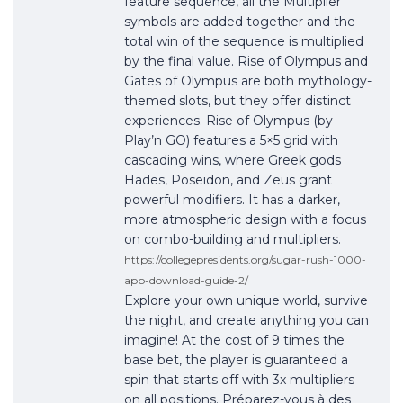
feature sequence, all the Multiplier
symbols are added together and the
total win of the sequence is multiplied
by the final value. Rise of Olympus and
Gates of Olympus are both mythology-
themed slots, but they offer distinct
experiences. Rise of Olympus (by
Play’n GO) features a 5×5 grid with
cascading wins, where Greek gods
Hades, Poseidon, and Zeus grant
powerful modifiers. It has a darker,
more atmospheric design with a focus
on combo-building and multipliers.
https://collegepresidents.org/sugar-rush-1000-
app-download-guide-2/
Explore your own unique world, survive
the night, and create anything you can
imagine! At the cost of 9 times the
base bet, the player is guaranteed a
spin that starts off with 3x multipliers
on all positions. Préparez-vous à des