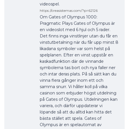
videospel.
https://creasistemas.com/?p=62126
Om Gates of Olympus 1000:
Pragmatic Plays Gates of Olympus är
en videoslot med 6 hjul och 5 rader.
Det finns inga vinstlinjer utan du får en
vinstutbetalning när du får upp minst 8
likadana symboler var som helst på
spelplanen. Efter en vinst uppstår en
kaskadfunktion där de vinnande
symbolerna tas bort och nya faller ner
och intar deras plats. På så sätt kan du
vinna flera gånger inom ett och
samma snurr. Vi håller koll på vilka
casinon som erbjuder högst utdelning
på Gates of Olympus. Utdelningen kan
variera, och därför uppdaterar vi
löpande så att du alltid kan hitta det
bästa stället att spela. Gates of
Olympus är en spelautomat av