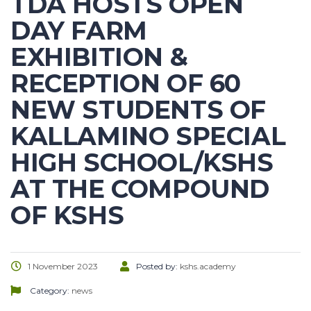
TDA HOSTS OPEN
DAY FARM
EXHIBITION &
RECEPTION OF 60
NEW STUDENTS OF
KALLAMINO SPECIAL
HIGH SCHOOL/KSHS
AT THE COMPOUND
OF KSHS
1 November 2023
Posted by:
kshs.academy
Category:
news