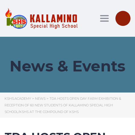
Toggle nav
News & Events
KSHS.ACADEMY
>
NEWS
>
TDA HOSTS OPEN DAY FARM EXHIBITION &
RECEPTION OF 60 NEW STUDENTS OF KALLAMINO SPECIAL HIGH
SCHOOL/KSHS AT THE COMPOUND OF KSHS