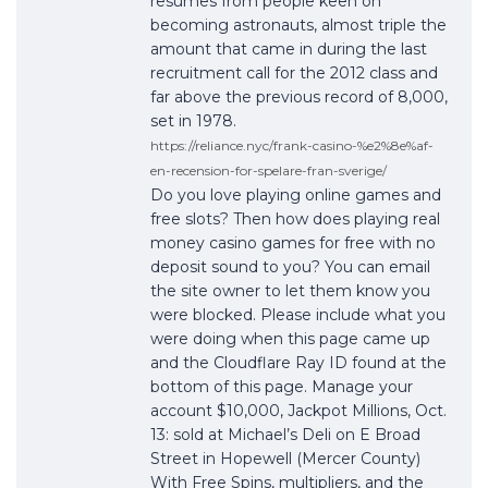
resumes from people keen on
becoming astronauts, almost triple the
amount that came in during the last
recruitment call for the 2012 class and
far above the previous record of 8,000,
set in 1978.
https://reliance.nyc/frank-casino-%e2%8e%af-
en-recension-for-spelare-fran-sverige/
Do you love playing online games and
free slots? Then how does playing real
money casino games for free with no
deposit sound to you? You can email
the site owner to let them know you
were blocked. Please include what you
were doing when this page came up
and the Cloudflare Ray ID found at the
bottom of this page. Manage your
account $10,000, Jackpot Millions, Oct.
13: sold at Michael’s Deli on E Broad
Street in Hopewell (Mercer County)
With Free Spins, multipliers, and the