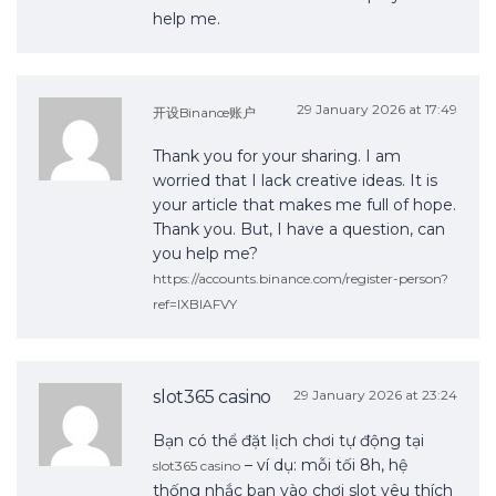
help me.
29 January 2026 at 17:49
开设Binance账户
Thank you for your sharing. I am
worried that I lack creative ideas. It is
your article that makes me full of hope.
Thank you. But, I have a question, can
you help me?
https://accounts.binance.com/register-person?
ref=IXBIAFVY
slot365 casino
29 January 2026 at 23:24
Bạn có thể đặt lịch chơi tự động tại
– ví dụ: mỗi tối 8h, hệ
slot365 casino
thống nhắc bạn vào chơi slot yêu thích