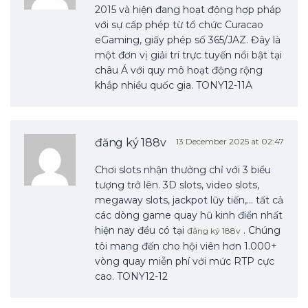
2015 và hiện đang hoạt động hợp pháp
với sự cấp phép từ tổ chức Curacao
eGaming, giấy phép số 365/JAZ. Đây là
một đơn vị giải trí trực tuyến nổi bật tại
châu Á với quy mô hoạt động rộng
khắp nhiều quốc gia. TONY12-11A
đăng ký 188v
13 December 2025 at 02:47
Chơi slots nhận thưởng chỉ với 3 biểu
tượng trở lên. 3D slots, video slots,
megaway slots, jackpot lũy tiến,… tất cả
các dòng game quay hũ kinh điển nhất
hiện nay đều có tại
. Chúng
đăng ký 188v
tôi mang đến cho hội viên hơn 1.000+
vòng quay miễn phí với mức RTP cực
cao. TONY12-12