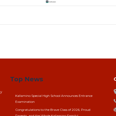
Top News
ay
Kallamino Special High School Announces Entrance
Examination
Congratulations to the Brave Class of 2026, Proud
Parents, and the Whole Kallamino Family!