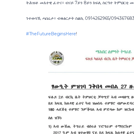
ትሕዝቶ መእተዊ ፈተና፥ ብናይ 7ይን 8ይን ክፍሊ ስርዓተ ትምህርቲ መሰ
ንተወሳኺ ሓበሬታ፥ ብቁፅርታት ስልኪ 0914262965/09436768
#TheFutureBeginsHere
!