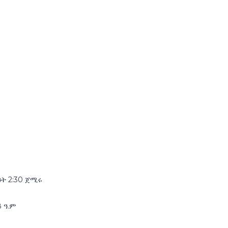
ዓት 2:30 ጀሚሩ
 ዓ.ም