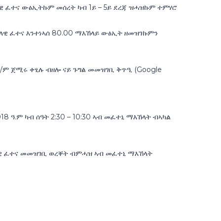
ዊ ፈተና ውፅኢትኩም መሰረት ካብ 1ይ – 5ይ ደረጃ ዝሓዝኩም ተምሃሮ
ልላዊ ፈተና እንተነኣሰ 80.00 ማእኸላይ ውፅኢት ዘመዝገኩምን
ዓ/ም ጀሚሩ ቀፂሉ ብዘሎ ናይ ጉግል መመዝገቢ ቅጥዒ (Google
 ዓ.ም ካብ ሰዓት 2:30 – 10:30 ኣብ መፈተኒ ማእኸላት ብኣካል
ልላዊ ፈተና መመዝገቢ ወረቐት ብምሓዝ ኣብ መፈተኒ ማእኸላት