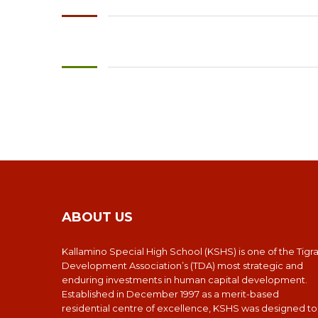
ABOUT US
Kallamino Special High School (KSHS) is one of the Tigr
Development Association’s (TDA) most strategic and
enduring investments in human capital development.
Established in December 1997 as a merit-based
residential centre of excellence, KSHS was designed to