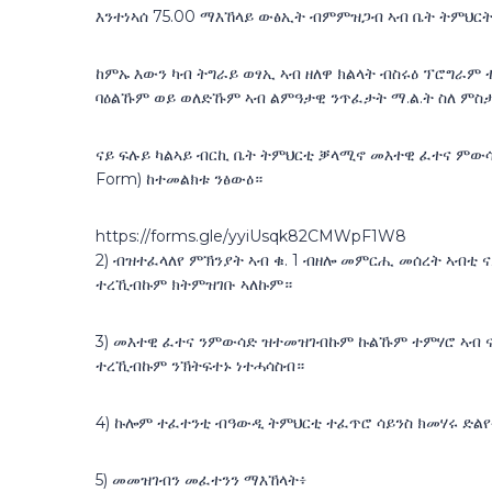
እንተነኣሰ 75.00 ማእኸላይ ውፅኢት ብምምዝጋብ ኣብ ቤት ትምህርት
ከምኡ እውን ካብ ትግራይ ወፃኢ ኣብ ዘለዋ ክልላት ብስሩዕ ፕሮግራም 
ባዕልኹም ወይ ወለድኹም ኣብ ልምዓታዊ ንጥፈታት ማ.ል.ት ስለ ምስ
ናይ ፍሉይ ካልኣይ ብርኪ ቤት ትምህርቲ ቓላሚኖ መእተዊ ፈተና ምውሳድ
Form) ከተመልክቱ ንፅውዕ።
https://forms.gle/yyiUsqk82CMWpF1W8
2) ብዝተፈላለየ ምኽንያት ኣብ ቁ. 1 ብዘሎ መምርሒ መሰረት ኣብቲ ና
ተረኺብኩም ክትምዝገቡ ኣለኩም።
3) መእተዊ ፈተና ንምውሳድ ዝተመዝገብኩም ኩልኹም ተምሃሮ ኣብ ናይ
ተረኺብኩም ንኽትፍተኑ ነተሓሳስብ።
4) ኩሎም ተፈተንቲ ብዓውዲ ትምህርቲ ተፈጥሮ ሳይንስ ክመሃሩ ድልየ
5) መመዝገብን መፈተንን ማእኸላት፥