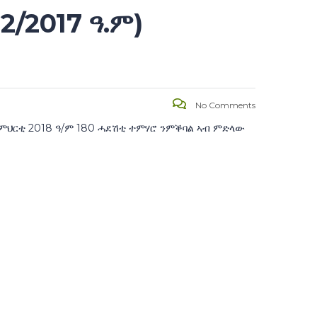
2/2017 ዓ.ም)
No Comments
ትምህርቲ 2018 ዓ/ም 180 ሓደሽቲ ተምሃሮ ንምቕባል ኣብ ምድላው