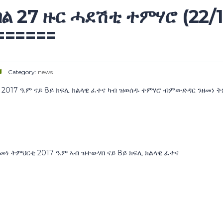
 27 ዙር ሓደሽቲ ተምሃሮ (22/1
======
Category:
news
2017 ዓ.ም ናይ 8ይ ክፍሊ ክልላዊ ፈተና ካብ ዝወሰዱ ተምሃሮ ብምውድዳር ንዘመነ 
ነ ትምህርቲ 2017 ዓ.ም ኣብ ዝተውሃበ ናይ 8ይ ክፍሊ ክልላዊ ፈተና