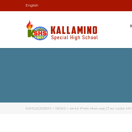
English
KSHS.ACADEMY
>
NEWS
>
ፃውዒት ምዝገባ ንቅበላ መበል 27 ዙር ሓደሽቲ ተምሃሮ 