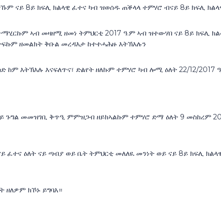
ኹም ናይ 8ይ ክፍሊ ክልላዊ ፈተና ካብ ዝወሰዱ ጠቕላላ ተምሃሮ ብናይ 8ይ ክፍሊ ክልላ
ተማሂርኩም ኣብ መዛዘሚ ዘመነ ትምህርቲ 2017 ዓ.ም ኣብ ዝተውሃበ ናይ 8ይ ክፍሊ ክ
ታፍኩም ዘመልክት ቅቡል መረዳእታ ከተተሓሕዙ እትኽእሉን
 ከም እትኽእሉ እናፍለጥና፣ ድልየት ዘለኩም ተምሃሮ ካብ ሎሚ ዕለት 22/12/2017 
ይ ጉግል መመዝገቢ ቅጥዒ ምምዝጋብ ዘይክኣልኩም ተምሃሮ ድማ ዕለት 9 መስከረም 2018
 ፈተና ዕለት ናይ ጣብያ ወይ ቤት ትምህርቲ መለለዪ መንነት ወይ ናይ 8ይ ክፍሊ ክ
ት ዘለዎም ክኾኑ ይግባእ።