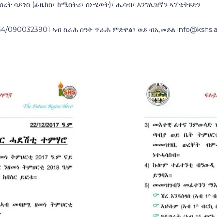
ረት ሳይንስ (ፊዚክስ፣ ከሚስትሪ፣ ስነ-ሂወት)፣ ሒሳብ፣ እንግሊዝኛን ኣፕቲትዩድን
34/0900323901 ኣብ ስራሕ ሰዓት ጥራሕ ምድዋል፣ ወይ ብኢመይል info@kshs