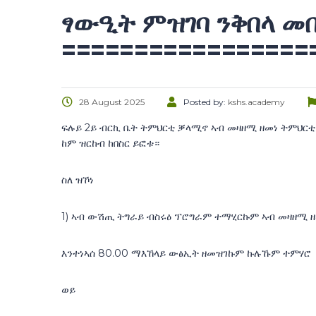
ፃውዒት ምዝገባ ንቅበላ መበል
=================
28 August 2025
Posted by:
kshs.academy
ፍሉይ 2ይ ብርኪ ቤት ትምህርቲ ቓላሚኖ ኣብ መዛዘሚ ዘመነ ትምህርቲ 
ከም ዝርከብ ከበስር ይፎቱ።
ስለ ዝኾነ
1) ኣብ ውሽጢ ትግራይ ብስሩዕ ፕሮግራም ተማሂርኩም ኣብ መዛዘሚ ዘመ
እንተነኣሰ 80.00 ማእኸላይ ውፅኢት ዘመዝገኩም ኩሉኹም ተምሃሮ
ወይ