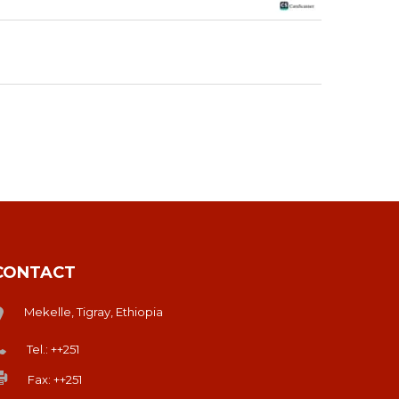
CONTACT
Mekelle, Tigray, Ethiopia
Tel.: ++251
Fax: ++251