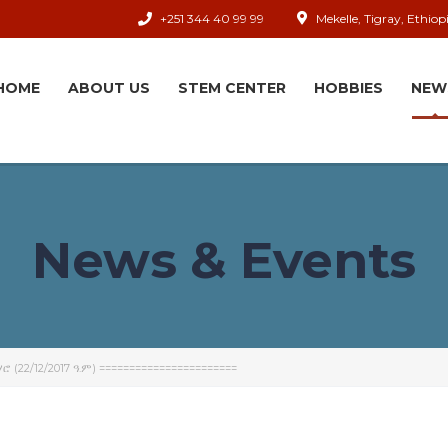
+251 344 40 99 99
Mekelle, Tigray, Ethiop
HOME
ABOUT US
STEM CENTER
HOBBIES
NEW
News & Events
(22/12/2017 ዓ.ም) =======================