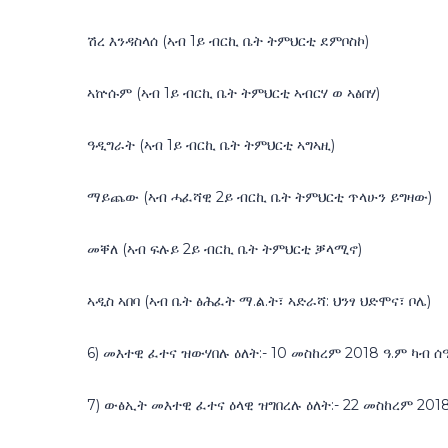
ሽረ እንዳስላሰ (ኣብ 1ይ ብርኪ ቤት ትምህርቲ ደምቦስኮ)
ኣኵሱም (ኣብ 1ይ ብርኪ ቤት ትምህርቲ ኣብርሃ ወ ኣፅበሃ)
ዓዲግራት (ኣብ 1ይ ብርኪ ቤት ትምህርቲ ኣግኣዚ)
ማይጨው (ኣብ ሓፈሻዊ 2ይ ብርኪ ቤት ትምህርቲ ጥላሁን ይግዛው)
መቐለ (ኣብ ፍሉይ 2ይ ብርኪ ቤት ትምህርቲ ቓላሚኖ)
ኣዲስ ኣበባ (ኣብ ቤት ፅሕፈት ማ.ል.ት፣ ኣድራሻ: ህንፃ ህድሞና፣ ቦሌ)
6) መእተዊ ፈተና ዝውሃበሉ ዕለት:- 10 መስከረም 2018 ዓ.ም ካብ ሰ
7) ውፅኢት መእተዊ ፈተና ዕላዊ ዝግበረሉ ዕለት:- 22 መስከረም 2018