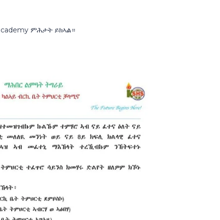
.academy ምሕታት ይክኣል።